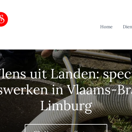
Home
Dien
ens uit Landen: speci
swerken in Vlaams-Br
Limburg