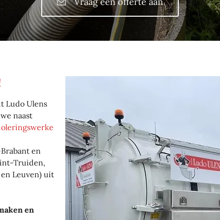
Vraag een offerte aan
!
dt Ludo Ulens
 we naast
ioleringswerke
-Brabant en
Sint-Truiden,
 en Leuven) uit
gmaken en