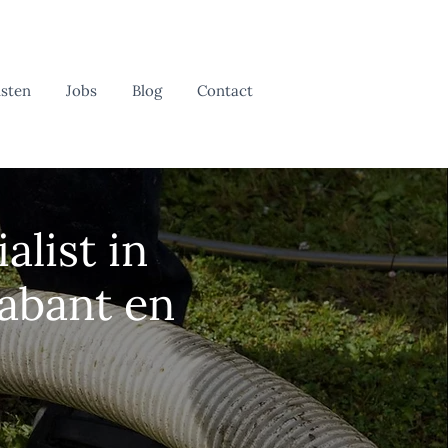
sten
Jobs
Blog
Contact
alist in
abant en