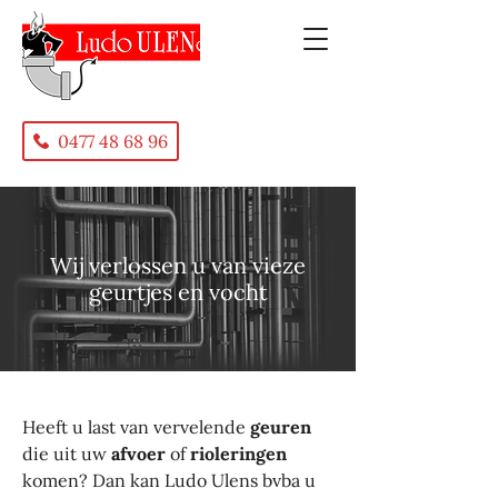
0477 48 68 96
Wij verlossen u van vieze
geurtjes en vocht
Heeft u last van vervelende
geuren
die uit uw
afvoer
of
rioleringen
komen? Dan kan Ludo Ulens bvba u