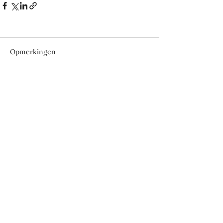
Opmerkingen
Plaats een opmerking...
Schrijf een reactie
Naam
E-mail: