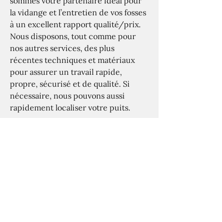
sommes votre partenaire idéal pour
la vidange et l’entretien de vos fosses
à un excellent rapport qualité/prix.
Nous disposons, tout comme pour
nos autres services, des plus
récentes techniques et matériaux
pour assurer un travail rapide,
propre, sécurisé et de qualité. Si
nécessaire, nous pouvons aussi
rapidement localiser votre puits.
Vous avez besoin d’un service de
vidange dans le Brabant flamand ou
le Limbourg ? Ludo Ulens réalise
volontiers vos travaux de vidange à
Landen, Saint-Trond, Léaud,