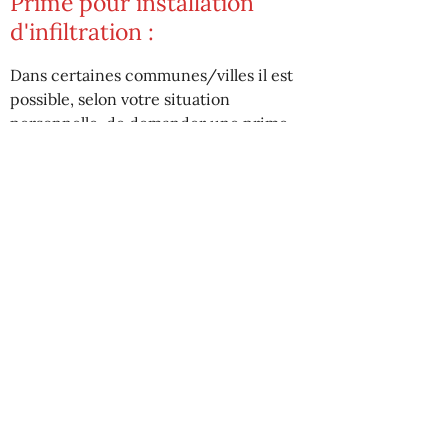
Prime pour installation
d'infiltration :
Dans certaines communes/villes il est
possible, selon votre situation
personnelle, de demander une prime
pour l'installation d'une installation
d'infiltration. Il est préférable de
contacter les services de la ville pour
cela.
Demander un devis
Ludo Ulens
Roosberg 9
3400 Pays